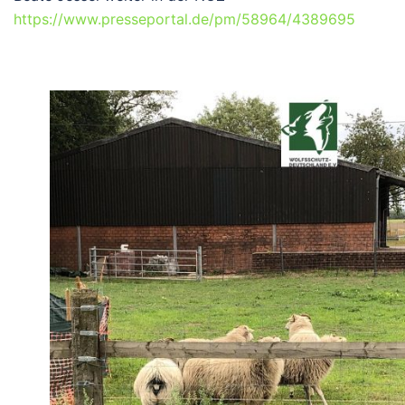
https://www.presseportal.de/pm/58964/4389695