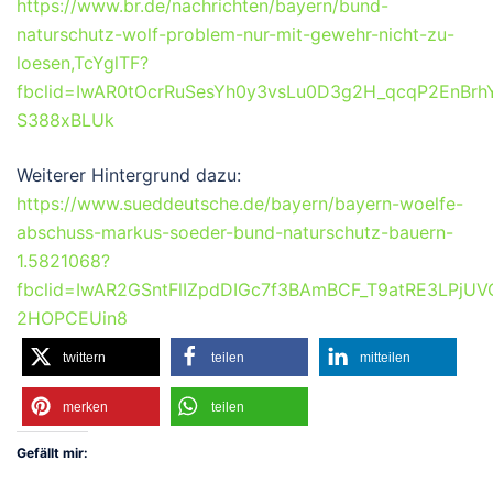
https://www.br.de/nachrichten/bayern/bund-
naturschutz-wolf-problem-nur-mit-gewehr-nicht-zu-
loesen,TcYglTF?
fbclid=IwAR0tOcrRuSesYh0y3vsLu0D3g2H_qcqP2EnBr
S388xBLUk
Weiterer Hintergrund dazu:
https://www.sueddeutsche.de/bayern/bayern-woelfe-
abschuss-markus-soeder-bund-naturschutz-bauern-
1.5821068?
fbclid=IwAR2GSntFlIZpdDIGc7f3BAmBCF_T9atRE3LPjU
2HOPCEUin8
twittern
teilen
mitteilen
merken
teilen
Gefällt mir: