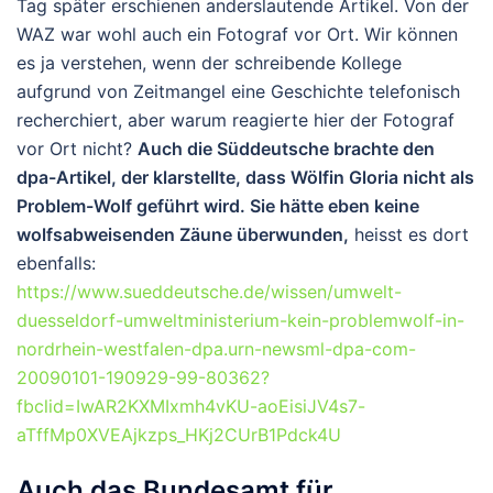
Tag später erschienen anderslautende Artikel. Von der
WAZ war wohl auch ein Fotograf vor Ort. Wir können
es ja verstehen, wenn der schreibende Kollege
aufgrund von Zeitmangel eine Geschichte telefonisch
recherchiert, aber warum reagierte hier der Fotograf
vor Ort nicht?
Auch die Süddeutsche brachte den
dpa-Artikel, der klarstellte, dass Wölfin Gloria nicht als
Problem-Wolf geführt wird. Sie hätte eben keine
wolfsabweisenden Zäune überwunden,
heisst es dort
ebenfalls:
https://www.sueddeutsche.de/wissen/umwelt-
duesseldorf-umweltministerium-kein-problemwolf-in-
nordrhein-westfalen-dpa.urn-newsml-dpa-com-
20090101-190929-99-80362?
fbclid=IwAR2KXMIxmh4vKU-aoEisiJV4s7-
aTffMp0XVEAjkzps_HKj2CUrB1Pdck4U
Auch das Bundesamt für