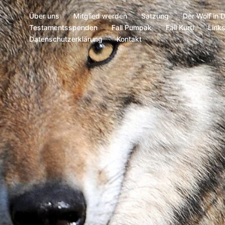
Über uns
Mitglied werden
Satzung
Der Wolf in 
Testamentsspenden
Fall Pumpak
Fall Kurti
Link
Datenschutzerklärung
Kontakt