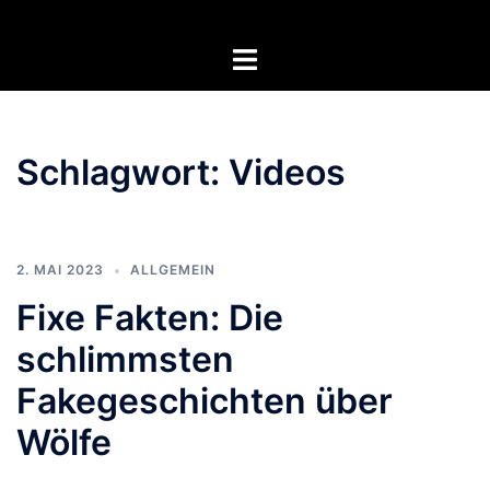
Zum
Inhalt
Menü
springen
umschalten
Schlagwort:
Videos
2. MAI 2023
ALLGEMEIN
Fixe Fakten: Die
schlimmsten
Fakegeschichten über
Wölfe