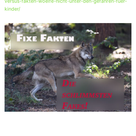
versus-fakten-woelfe-nicht-unter-den-gefahren-fuer-
kinder/