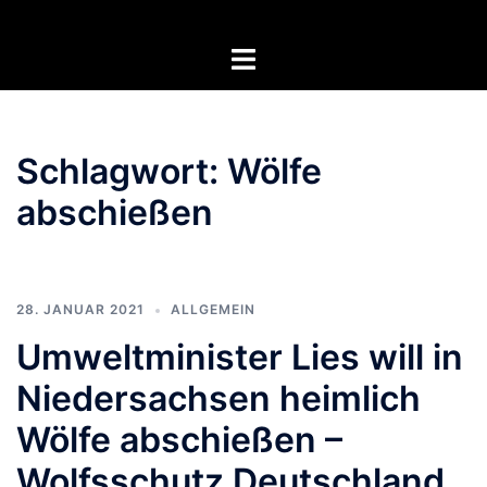
Zum
Inhalt
Menü
springen
umschalten
Schlagwort:
Wölfe
abschießen
28. JANUAR 2021
ALLGEMEIN
Umweltminister Lies will in
Niedersachsen heimlich
Wölfe abschießen –
Wolfsschutz Deutschland