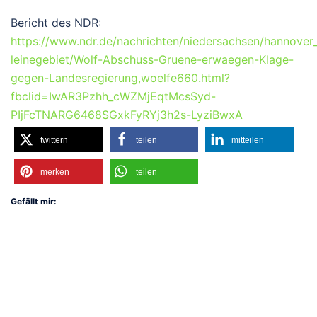
Bericht des NDR:
https://www.ndr.de/nachrichten/niedersachsen/hannover
leinegebiet/Wolf-Abschuss-Gruene-erwaegen-Klage-
gegen-Landesregierung,woelfe660.html?
fbclid=IwAR3Pzhh_cWZMjEqtMcsSyd-
PIjFcTNARG6468SGxkFyRYj3h2s-LyziBwxA
twittern
teilen
mitteilen
merken
teilen
Gefällt mir: