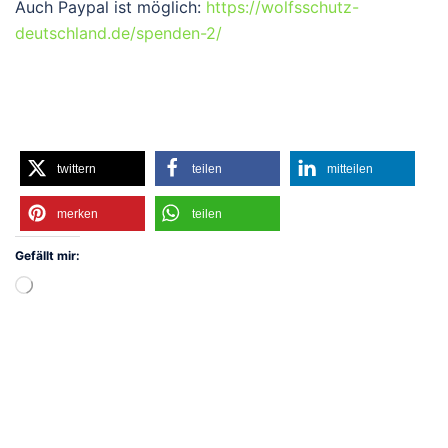
Auch Paypal ist möglich:
https://wolfsschutz-
deutschland.de/spenden-2/
twittern
teilen
mitteilen
merken
teilen
Gefällt mir:
Wird
geladen …