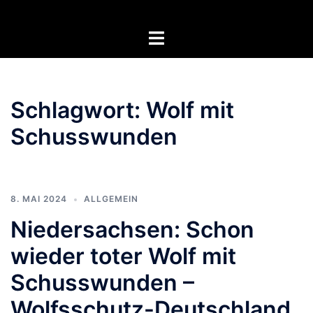
Zum
Inhalt
Menü
springen
umschalten
Schlagwort:
Wolf mit
Schusswunden
8. MAI 2024
ALLGEMEIN
Niedersachsen: Schon
wieder toter Wolf mit
Schusswunden –
Wolfsschutz-Deutschland