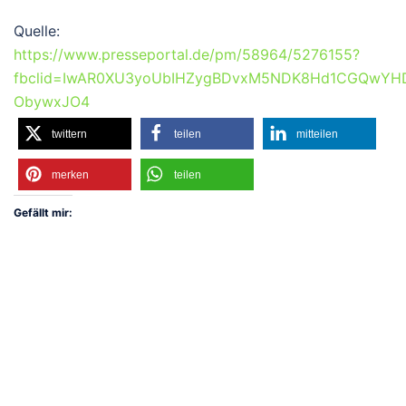
Quelle:
https://www.presseportal.de/pm/58964/5276155?
fbclid=IwAR0XU3yoUbIHZygBDvxM5NDK8Hd1CGQwYHDG
ObywxJO4
twittern
teilen
mitteilen
merken
teilen
Gefällt mir: