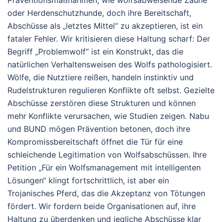
Präventionsmaßnahmen, wie wolfsabweisende Zäune
oder Herdenschutzhunde, doch ihre Bereitschaft,
Abschüsse als „letztes Mittel“ zu akzeptieren, ist ein
fataler Fehler.
Wir kritisieren diese Haltung scharf: Der
Begriff „Problemwolf“ ist ein Konstrukt, das die
natürlichen Verhaltensweisen des Wolfs pathologisiert.
Wölfe, die Nutztiere reißen, handeln instinktiv und
Rudelstrukturen regulieren Konflikte oft selbst. Gezielte
Abschüsse zerstören diese Strukturen und können
mehr Konflikte verursachen, wie Studien zeigen. Nabu
und BUND mögen Prävention betonen, doch ihre
Kompromissbereitschaft öffnet die Tür für eine
schleichende Legitimation von Wolfsabschüssen. Ihre
Petition „Für ein Wolfsmanagement mit intelligenten
Lösungen“ klingt fortschrittlich, ist aber ein
Trojanisches Pferd, das die Akzeptanz von Tötungen
fördert. Wir fordern beide Organisationen auf, ihre
Haltung zu überdenken und jegliche Abschüsse klar