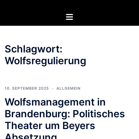
Zum
Inhalt
Menü
springen
umschalten
Schlagwort:
Wolfsregulierung
10. SEPTEMBER 2025
ALLGEMEIN
Wolfsmanagement in
Brandenburg: Politisches
Theater um Beyers
Absetzung