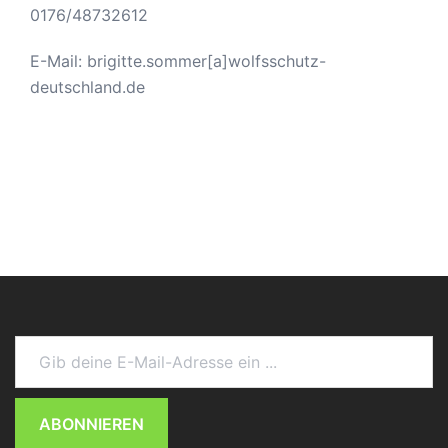
0176/48732612
E-Mail: brigitte.sommer[a]wolfsschutz-
deutschland.de
Gib deine E-Mail-Adresse ein ...
ABONNIEREN