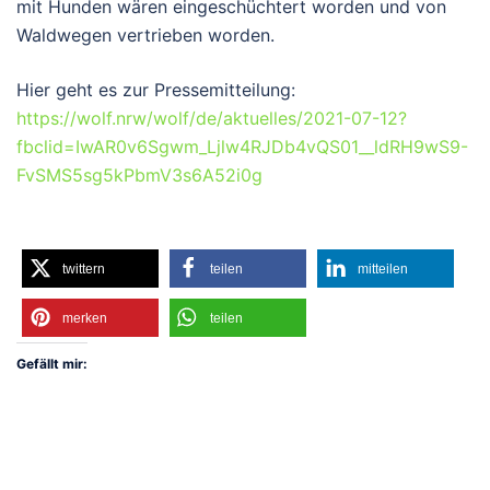
mit Hunden wären eingeschüchtert worden und von
Waldwegen vertrieben worden.
Hier geht es zur Pressemitteilung:
https://wolf.nrw/wolf/de/aktuelles/2021-07-12?
fbclid=IwAR0v6Sgwm_Ljlw4RJDb4vQS01__ldRH9wS9-
FvSMS5sg5kPbmV3s6A52i0g
twittern
teilen
mitteilen
merken
teilen
Gefällt mir: