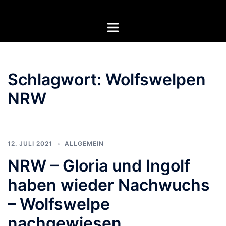
Zum
Inhalt
Menü
springen
umschalten
Schlagwort:
Wolfswelpen
NRW
12. JULI 2021
ALLGEMEIN
NRW – Gloria und Ingolf
haben wieder Nachwuchs
– Wolfswelpe
nachgewiesen