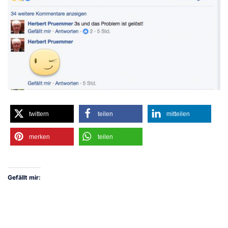
twittern
teilen
mitteilen
merken
teilen
Gefällt mir: