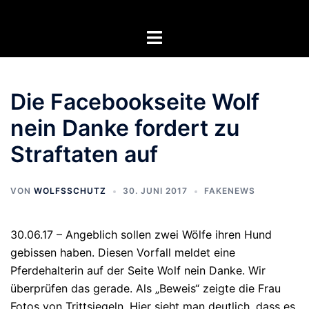
Zum
Inhalt
Menü
springen
umschalten
Die Facebookseite Wolf
nein Danke fordert zu
Straftaten auf
VON
WOLFSSCHUTZ
30. JUNI 2017
FAKENEWS
30.06.17 – Angeblich sollen zwei Wölfe ihren Hund
gebissen haben. Diesen Vorfall meldet eine
Pferdehalterin auf der Seite Wolf nein Danke. Wir
überprüfen das gerade. Als „Beweis“ zeigte die Frau
Fotos von Trittsiegeln. Hier sieht man deutlich, dass es