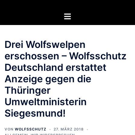
Zum
Inhalt
Menü
springen
umschalten
Drei Wolfswelpen
erschossen – Wolfsschutz
Deutschland erstattet
Anzeige gegen die
Thüringer
Umweltministerin
Siegesmund!
VON
WOLFSSCHUTZ
27. MÄRZ 2018