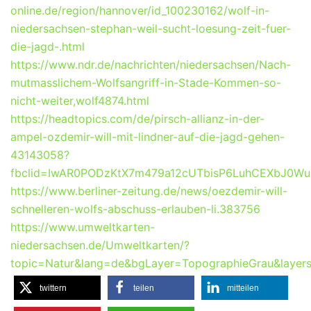
online.de/region/hannover/id_100230162/wolf-in-
niedersachsen-stephan-weil-sucht-loesung-zeit-fuer-
die-jagd-.html
https://www.ndr.de/nachrichten/niedersachsen/Nach-
mutmasslichem-Wolfsangriff-in-Stade-Kommen-so-
nicht-weiter,wolf4874.html
https://headtopics.com/de/pirsch-allianz-in-der-
ampel-ozdemir-will-mit-lindner-auf-die-jagd-gehen-
43143058?
fbclid=IwAR0PODzKtX7m479a12cUTbisP6LuhCEXbJ0Wu
https://www.berliner-zeitung.de/news/oezdemir-will-
schnelleren-wolfs-abschuss-erlauben-li.383756
https://www.umweltkarten-
niedersachsen.de/Umweltkarten/?
topic=Natur&lang=de&bgLayer=TopographieGrau&laye
twittern
teilen
mitteilen