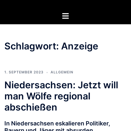
Zum
Inhalt
Menü
springen
umschalten
Schlagwort:
Anzeige
1. SEPTEMBER 2023
ALLGEMEIN
Niedersachsen: Jetzt will
man Wölfe regional
abschießen
In Niedersachsen eskalieren Politiker,
Bauern und Jäger mit absurden