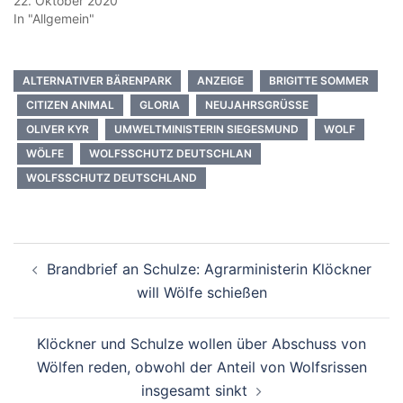
22. Oktober 2020
In "Allgemein"
ALTERNATIVER BÄRENPARK
ANZEIGE
BRIGITTE SOMMER
CITIZEN ANIMAL
GLORIA
NEUJAHRSGRÜSSE
OLIVER KYR
UMWELTMINISTERIN SIEGESMUND
WOLF
WÖLFE
WOLFSSCHUTZ DEUTSCHLAN
WOLFSSCHUTZ DEUTSCHLAND
Beitragsnavigation
Brandbrief an Schulze: Agrarministerin Klöckner
will Wölfe schießen
Klöckner und Schulze wollen über Abschuss von
Wölfen reden, obwohl der Anteil von Wolfsrissen
insgesamt sinkt