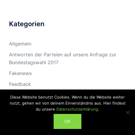
Kategorien
Allgemein
Antworten der Parteien auf unsere Anfrage zur
Bundestagswahl 2017
Fakenews
Feedback
Kurti
Diese Website benutzt Cookies. Wenn du die Website weiter
nutzt, gehen wir von deinem Einverständnis aus. Hier findest
PRESSE
du unsere
Datenschutzerklärung
.
Pumpak
ABONNIEREN
OK
Unterwegs