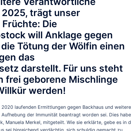
itere Verantwortliche
r 2025, trägt unser
 Früchte: Die
stock will Anklage gegen
die Tötung der Wölfin einen
egen das
tz darstellt. Für uns steht
h frei geborene Mischlinge
Willkür werden!
eit 2020 laufenden Ermittlungen gegen Backhaus und weitere
e Aufhebung der Immunität beantragt worden sei. Dies habe
, Manuela Merkel, mitgeteilt. Wie sie erklärte, gebe es in
s sei hinreichend verdächtig, sich schuldig gemacht zu