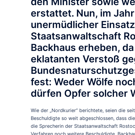
den Minister sowie we
erstattet. Nun, im Jah
unermüdlicher Einsatz
Staatsanwaltschaft Ro
Backhaus erheben, da 
eklatanten Verstoß g
Bundesnaturschutzgese
fest: Weder Wölfe noc
dürfen Opfer solcher 
Wie der „Nordkurier“ berichtete, seien die s
Beschuldigte so weit abgeschlossen, dass di
die Sprecherin der Staatsanwaltschaft Rostock
Verfahren noch weitere Beschuldigte. Backhau