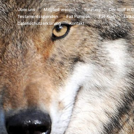
Über uns
Mitglied werden
Satzung
Der Wolf in 
Testamentsspenden
Fall Pumpak
Fall Kurti
Link
Datenschutzerklärung
Kontakt