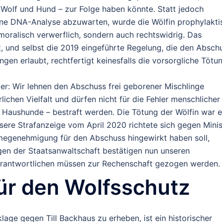
Wolf und Hund – zur Folge haben könnte. Statt jedoch
ine DNA-Analyse abzuwarten, wurde die Wölfin prophylakti
moralisch verwerflich, sondern auch rechtswidrig. Das
, und selbst die 2019 eingeführte Regelung, die den Absch
en erlaubt, rechtfertigt keinesfalls die vorsorgliche Tötu
er: Wir lehnen den Abschuss frei geborener Mischlinge
rlichen Vielfalt und dürfen nicht für die Fehler menschlicher
e Haushunde – bestraft werden. Die Tötung der Wölfin war e
ere Strafanzeige vom April 2020 richtete sich gegen Minis
hmegenehmigung für den Abschuss hingewirkt haben soll,
ngen der Staatsanwaltschaft bestätigen nun unseren
Verantwortlichen müssen zur Rechenschaft gezogen werden.
für den Wolfsschutz
age gegen Till Backhaus zu erheben, ist ein historischer