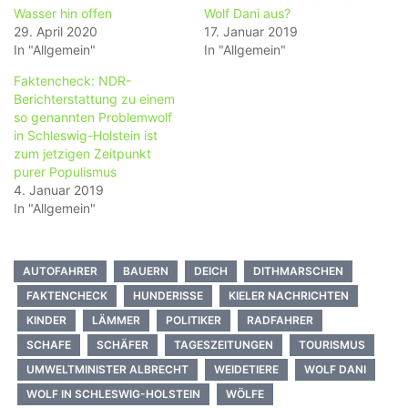
Wasser hin offen
Wolf Dani aus?
29. April 2020
17. Januar 2019
In "Allgemein"
In "Allgemein"
Faktencheck: NDR-
Berichterstattung zu einem
so genannten Problemwolf
in Schleswig-Holstein ist
zum jetzigen Zeitpunkt
purer Populismus
4. Januar 2019
In "Allgemein"
AUTOFAHRER
BAUERN
DEICH
DITHMARSCHEN
FAKTENCHECK
HUNDERISSE
KIELER NACHRICHTEN
KINDER
LÄMMER
POLITIKER
RADFAHRER
SCHAFE
SCHÄFER
TAGESZEITUNGEN
TOURISMUS
UMWELTMINISTER ALBRECHT
WEIDETIERE
WOLF DANI
WOLF IN SCHLESWIG-HOLSTEIN
WÖLFE