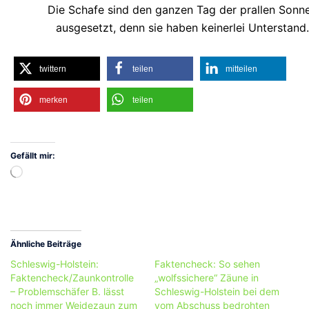
Die Schafe sind den ganzen Tag der prallen Sonn
ausgesetzt, denn sie haben keinerlei Unterstand.
twittern
teilen
mitteilen
merken
teilen
Gefällt mir:
Wird
geladen …
Ähnliche Beiträge
Schleswig-Holstein:
Faktencheck: So sehen
Faktencheck/Zaunkontrolle
„wolfssichere“ Zäune in
– Problemschäfer B. lässt
Schleswig-Holstein bei dem
noch immer Weidezaun zum
vom Abschuss bedrohten