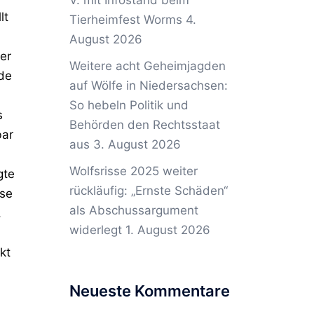
V. mit Infostand beim
lt
Tierheimfest Worms
4.
August 2026
er
Weitere acht Geheimjagden
rde
auf Wölfe in Niedersachsen:
So hebeln Politik und
s
Behörden den Rechtsstaat
bar
aus
3. August 2026
Wolfsrisse 2025 weiter
gte
rückläufig: „Ernste Schäden“
sse
als Abschussargument
,
widerlegt
1. August 2026
kt
Neueste Kommentare