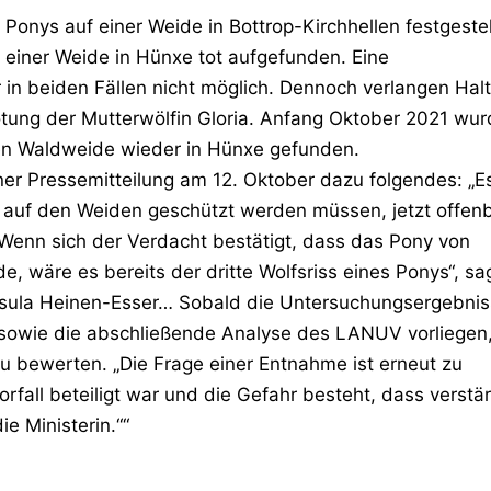
Ponys auf einer Weide in Bottrop-Kirchhellen festgestel
 einer Weide in Hünxe tot aufgefunden. Eine
r in beiden Fällen nicht möglich. Dennoch verlangen Halt
ötung der Mutterwölfin Gloria. Anfang Oktober 2021 wu
nen Waldweide wieder in Hünxe gefunden.
ner Pressemitteilung am 12. Oktober dazu folgendes: „E
e auf den Weiden geschützt werden müssen, jetzt offen
Wenn sich der Verdacht bestätigt, dass das Pony von
 wäre es bereits der dritte Wolfsriss eines Ponys“, sa
rsula Heinen-Esser… Sobald die Untersuchungsergebni
sowie die abschließende Analyse des LANUV vorliegen
u bewerten. „Die Frage einer Entnahme ist erneut zu
fall beteiligt war und die Gefahr besteht, dass verstär
e Ministerin.““