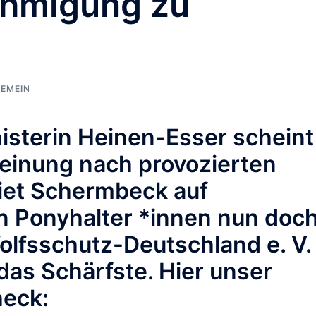
hmigung zu
EMEIN
isterin Heinen-Esser scheint
einung nach provozierten
iet Schermbeck auf
 Ponyhalter *innen nun doc
olfsschutz-Deutschland e. V.
 das Schärfste. Hier unser
heck: