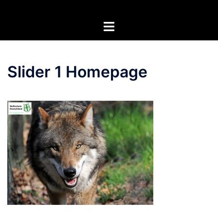
Zum
Inhalt
Menü
springen
umschalten
Slider 1 Homepage