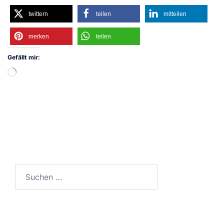
twittern
teilen
mitteilen
merken
teilen
Gefällt mir:
Wird
geladen …
Suchen
nach: