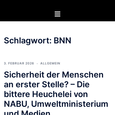
Zum
Inhalt
Menü
springen
umschalten
Schlagwort:
BNN
3. FEBRUAR 2026
ALLGEMEIN
Sicherheit der Menschen
an erster Stelle? – Die
bittere Heuchelei von
NABU, Umweltministerium
und Medien