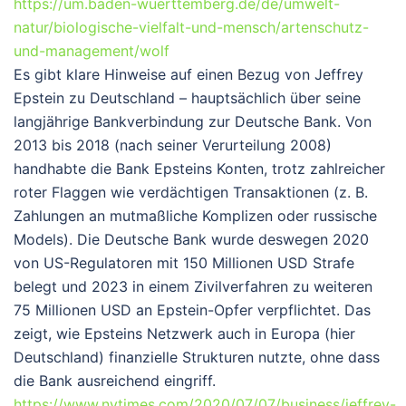
https://um.baden-wuerttemberg.de/de/umwelt-
natur/biologische-vielfalt-und-mensch/artenschutz-
und-management/wolf
Es gibt klare Hinweise auf einen Bezug von Jeffrey
Epstein zu Deutschland – hauptsächlich über seine
langjährige Bankverbindung zur
Deutsche Bank
. Von
2013 bis 2018 (nach seiner Verurteilung 2008)
handhabte die Bank Epsteins Konten, trotz zahlreicher
roter Flaggen wie verdächtigen Transaktionen (z. B.
Zahlungen an mutmaßliche Komplizen oder russische
Models). Die Deutsche Bank wurde deswegen 2020
von US-Regulatoren mit 150 Millionen USD Strafe
belegt und 2023 in einem Zivilverfahren zu weiteren
75 Millionen USD an Epstein-Opfer verpflichtet.
Das
zeigt, wie Epsteins Netzwerk auch in Europa (hier
Deutschland) finanzielle Strukturen nutzte, ohne dass
die Bank ausreichend eingriff.
https://www.nytimes.com/2020/07/07/business/jeffrey-