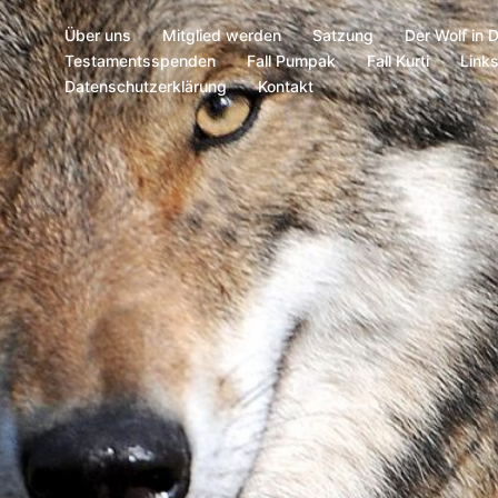
Über uns
Mitglied werden
Satzung
Der Wolf in 
Testamentsspenden
Fall Pumpak
Fall Kurti
Link
Datenschutzerklärung
Kontakt