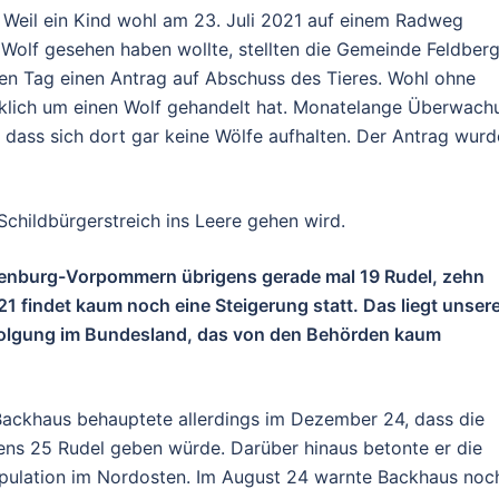
so. Weil ein Kind wohl am 23. Juli 2021 auf einem Radweg
Wolf gesehen haben wollte, stellten die Gemeinde Feldber
en Tag einen Antrag auf Abschuss des Tieres. Wohl ohne
rklich um einen Wolf gehandelt hat. Monatelange Überwach
dass sich dort gar keine Wölfe aufhalten. Der Antrag wurd
childbürgerstreich ins Leere gehen wird.
lenburg-Vorpommern übrigens gerade mal 19 Rudel, zehn
21 findet kaum noch eine Steigerung statt. Das liegt unser
rfolgung im Bundesland, das von den Behörden kaum
ckhaus behauptete allerdings im Dezember 24, dass die
ns 25 Rudel geben würde. Darüber hinaus betonte er die
opulation im Nordosten. Im August 24 warnte Backhaus noc