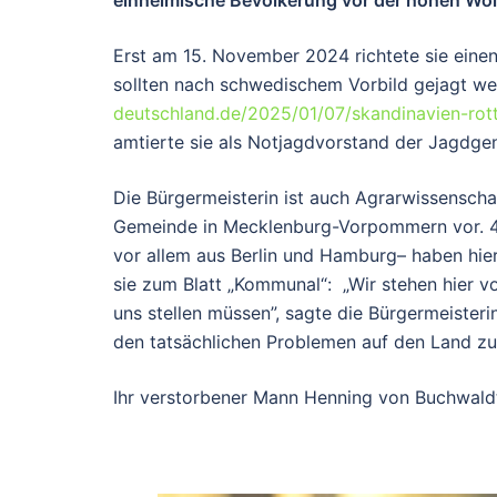
einheimische Bevölkerung vor der hohen Wol
Erst am 15. November 2024 richtete sie einen
sollten nach schwedischem Vorbild gejagt w
deutschland.de/2025/01/07/skandinavien-rott
amtierte sie als Notjagdvorstand der Jagdge
Die Bürgermeisterin ist auch Agrarwissenscha
Gemeinde in Mecklenburg-Vorpommern vor. 45
vor allem aus Berlin und Hamburg– haben hie
sie zum Blatt „Kommunal“: „Wir stehen hier 
uns stellen müssen”, sagte die Bürgermeisteri
den tatsächlichen Problemen auf den Land z
Ihr verstorbener Mann Henning von Buchwaldt 