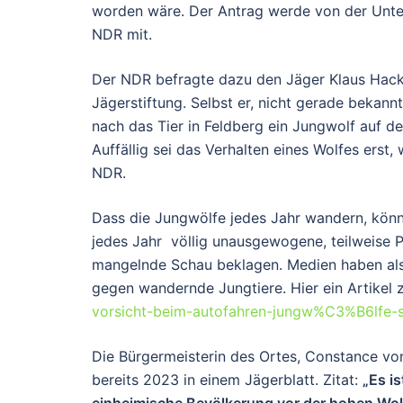
worden wäre. Der Antrag werde von der Unter
NDR mit.
Der NDR befragte dazu den Jäger Klaus Hackl
Jägerstiftung. Selbst er, nicht gerade bekann
nach das Tier in Feldberg ein Jungwolf auf d
Auffällig sei das Verhalten eines Wolfes ers
NDR.
Dass die Jungwölfe jedes Jahr wandern, könn
jedes Jahr völlig unausgewogene, teilweise Pa
mangelnde Schau beklagen. Medien haben also
gegen wandernde Jungtiere. Hier ein Artike
vorsicht-beim-autofahren-jungw%C3%B6lfe-s
Die Bürgermeisterin des Ortes, Constance vo
bereits 2023 in einem Jägerblatt. Zitat:
„Es i