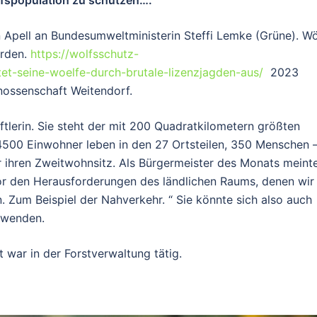
fspopulation zu schützen….“
 Apell an Bundesumweltministerin Steffi Lemke (Grüne). Wö
erden.
https://wolfsschutz-
et-seine-woelfe-durch-brutale-lizenzjagden-aus/
2023
nossenschaft Weitendorf.
ftlerin. Sie steht der mit 200 Quadratkilometern größten
00 Einwohner leben in den 27 Ortsteilen, 350 Menschen 
r ihren Zweitwohnsitz. Als Bürgermeister des Monats meint
vor den Herausforderungen des ländlichen Raums, denen wir
n. Zum Beispiel der Nahverkehr. “ Sie könnte sich also auch
uwenden.
war in der Forstverwaltung tätig.