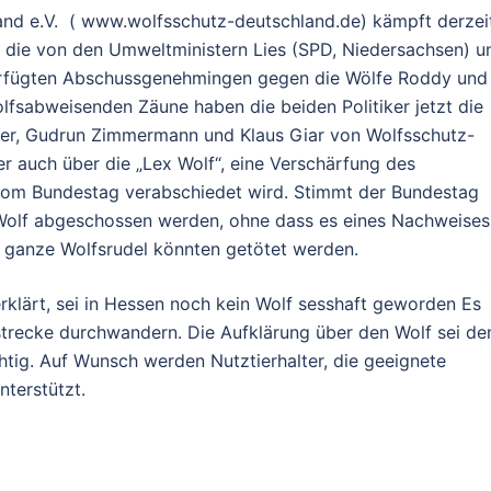
nd e.V. ( www.wolfsschutz-deutschland.de) kämpft derzeit
 die von den Umweltministern Lies (SPD, Niedersachsen) u
verfügten Abschussgenehmingen gegen die Wölfe Roddy und
lfsabweisenden Zäune haben die beiden Politiker jetzt die
per, Gudrun Zimmermann und Klaus Giar von Wolfsschutz-
er auch über die „Lex Wolf“, eine Verschärfung des
vom Bundestag verabschiedet wird. Stimmt der Bundestag
 Wolf abgeschossen werden, ohne dass es eines Nachweises
st ganze Wolfsrudel könnten getötet werden.
rklärt, sei in Hessen noch kein Wolf sesshaft geworden Es
tstrecke durchwandern. Die Aufklärung über den Wolf sei d
htig. Auf Wunsch werden Nutztierhalter, die geeignete
terstützt.