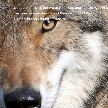
Über uns
Mitglied werden
Satzung
Der Wolf in 
Testamentsspenden
Fall Pumpak
Fall Kurti
Link
Datenschutzerklärung
Kontakt