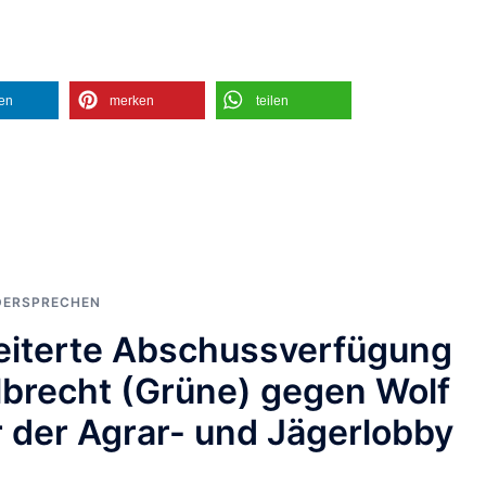
len
merken
teilen
DERSPRECHEN
weiterte Abschussverfügung
lbrecht (Grüne) gegen Wolf
or der Agrar- und Jägerlobby