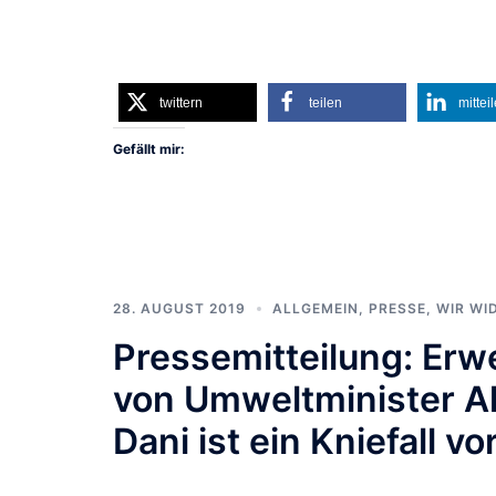
twittern
teilen
mittei
Gefällt mir:
28. AUGUST 2019
ALLGEMEIN
,
PRESSE
,
WIR WI
Pressemitteilung: Er
von Umweltminister A
Dani ist ein Kniefall v