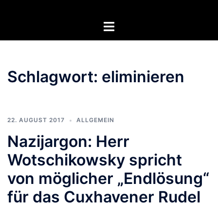
Zum
Inhalt
Menü
springen
umschalten
Schlagwort:
eliminieren
22. AUGUST 2017
ALLGEMEIN
Nazijargon: Herr
Wotschikowsky spricht
von möglicher „Endlösung“
für das Cuxhavener Rudel