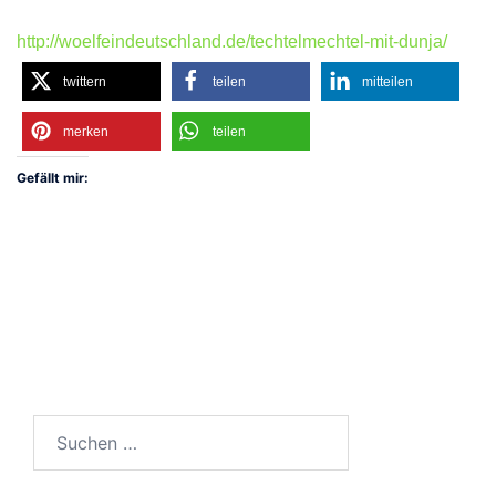
http://woelfeindeutschland.de/techtelmechtel-mit-dunja/
twittern
teilen
mitteilen
merken
teilen
Gefällt mir:
Suchen
nach: