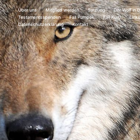
Über uns
Mitglied werden
Satzung
Der Wolf in 
Testamentsspenden
Fall Pumpak
Fall Kurti
Link
Datenschutzerklärung
Kontakt