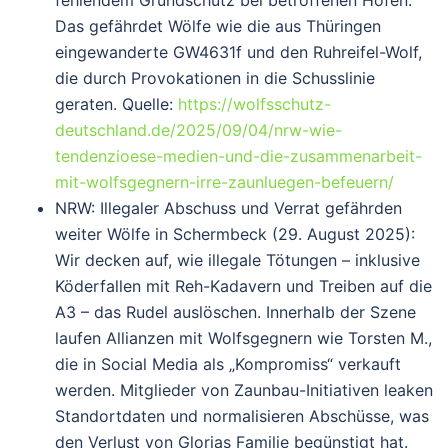
fehlendem Grundschutz bei betroffenen Höfen.
Das gefährdet Wölfe wie die aus Thüringen
eingewanderte GW4631f und den Ruhreifel-Wolf,
die durch Provokationen in die Schusslinie
geraten. Quelle:
https://wolfsschutz-
deutschland.de/2025/09/04/nrw-wie-
tendenzioese-medien-und-die-zusammenarbeit-
mit-wolfsgegnern-irre-zaunluegen-befeuern/
NRW: Illegaler Abschuss und Verrat gefährden
weiter Wölfe in Schermbeck
(29. August 2025):
Wir decken auf, wie illegale Tötungen – inklusive
Köderfallen mit Reh-Kadavern und Treiben auf die
A3 – das Rudel auslöschen. Innerhalb der Szene
laufen Allianzen mit Wolfsgegnern wie Torsten M.,
die in Social Media als „Kompromiss“ verkauft
werden. Mitglieder von Zaunbau-Initiativen leaken
Standortdaten und normalisieren Abschüsse, was
den Verlust von Glorias Familie begünstigt hat.