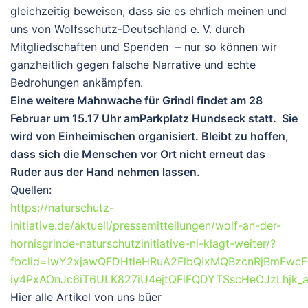
gleichzeitig beweisen, dass sie es ehrlich meinen und
uns von Wolfsschutz-Deutschland e. V. durch
Mitgliedschaften und Spenden – nur so können wir
ganzheitlich gegen falsche Narrative und echte
Bedrohungen ankämpfen.
Eine weitere Mahnwache für Grindi findet am 28
Februar um 15.17 Uhr amParkplatz Hundseck statt. Sie
wird von Einheimischen organisiert. Bleibt zu hoffen,
dass sich die Menschen vor Ort nicht erneut das
Ruder aus der Hand nehmen lassen.
Quellen:
https://naturschutz-
initiative.de/aktuell/pressemitteilungen/wolf-an-der-
hornisgrinde-naturschutzinitiative-ni-klagt-weiter/?
fbclid=IwY2xjawQFDHtleHRuA2FlbQIxMQBzcnRjBmFwc
iy4PxAOnJc6iT6ULK827iU4ejtQFlFQDYTSscHeOJzLhjk_
Hier alle Artikel von uns büer