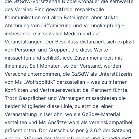
die GzSdW-Vorsitzende Nicole Kronauer die Kernwerte
des Vereins: Eine gewaltfreie, respektvolle
Kommunikation mit allen Beteiligten, aber strikte
Ablehnung von Diffamierung und Verunglimpfung –
insbesondere in sozialen Medien und auf
Veranstaltungen. Der Beschluss distanziert sich explizit
von Personen und Gruppen, die diese Werte
missachten und schließt jede Zusammenarbeit mit
ihnen aus. Seit Monaten, so der Vorstand, wurden
Versuche unternommen, die GzSdW als Unterstützerin
von Ms‘ „Wolfspolitik“ darzustellen – was zu internen
Konflikten und Vertrauensverlust bei Partnern führte.
Trotz Gesprächen und Warnungen missachteten die
beiden Mitglieder diese Linie, zuletzt bei einer
Veranstaltung in Iserlohn, wo sie GzSdW-Material
verteilten und Ms‘ Ansätze wohl als vereinskompatibel
präsentierten. Der Ausschluss per § 3.6.2 der Satzung
wegen „Störung des Vereinsfriedens und Schädigung“