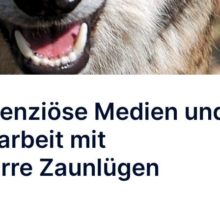
enziöse Medien un
rbeit mit
irre Zaunlügen