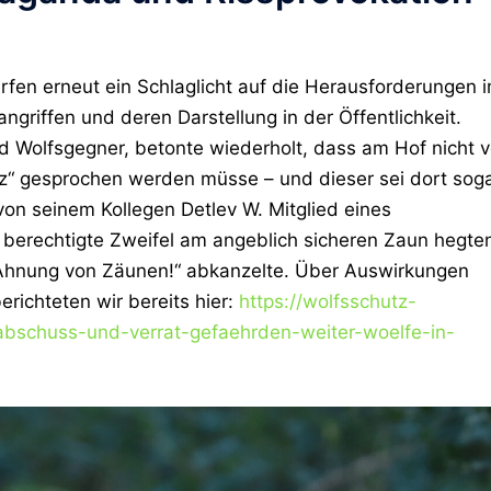
rfen erneut ein Schlaglicht auf die Herausforderungen 
griffen und deren Darstellung in der Öffentlichkeit.
nd Wolfsgegner, betonte wiederholt, dass am Hof nicht 
z“ gesprochen werden müsse – und dieser sei dort sog
von seinem Kollegen Detlev W. Mitglied eines
berechtigte Zweifel am angeblich sicheren Zaun hegte
e Ahnung von Zäunen!“ abkanzelte. Über Auswirkungen
richteten wir bereits hier:
https://wolfsschutz-
abschuss-und-verrat-gefaehrden-weiter-woelfe-in-