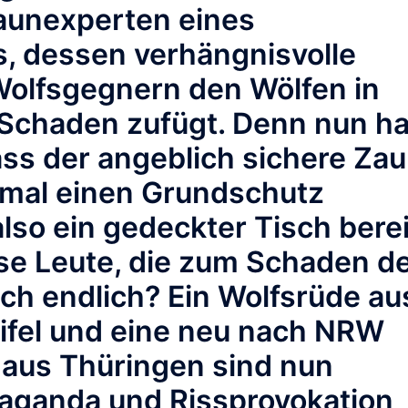
aunexperten eines
, dessen verhängnisvolle
olfsgegnern den Wölfen in
chaden zufügt. Denn nun ha
ass der angeblich sichere Za
nmal einen Grundschutz
also ein gedeckter Tisch berei
se Leute, die zum Schaden d
ich endlich? Ein Wolfsrüde au
ifel und eine neu nach NRW
 aus Thüringen sind nun
aganda und Rissprovokation