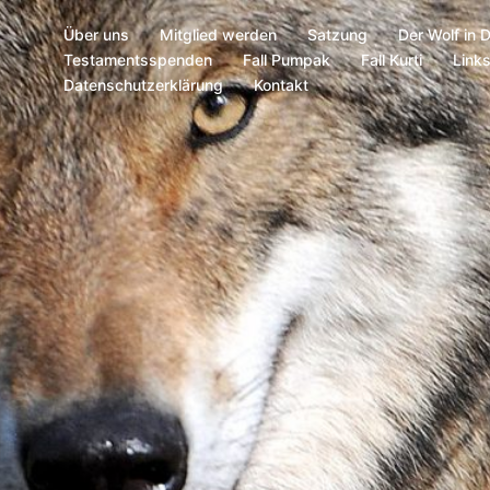
Über uns
Mitglied werden
Satzung
Der Wolf in 
Testamentsspenden
Fall Pumpak
Fall Kurti
Link
Datenschutzerklärung
Kontakt