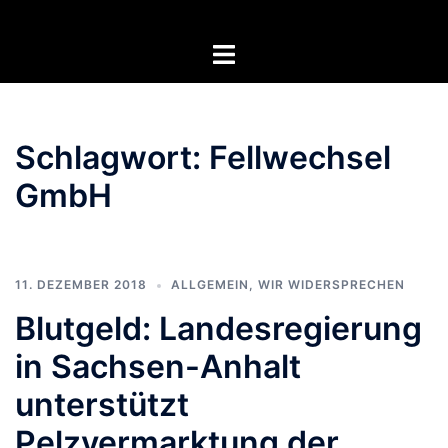
Zum
Inhalt
Menü
springen
umschalten
Schlagwort:
Fellwechsel
GmbH
11. DEZEMBER 2018
ALLGEMEIN
,
WIR WIDERSPRECHEN
Blutgeld: Landesregierung
in Sachsen-Anhalt
unterstützt
Pelzvermarktung der