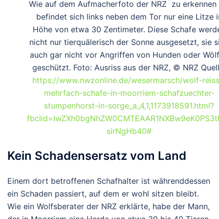
Wie auf dem Aufmacherfoto der NRZ zu erkennen i
befindet sich links neben dem Tor nur eine Litze i
Höhe von etwa 30 Zentimeter. Diese Schafe werd
nicht nur tierquälerisch der Sonne ausgesetzt, sie s
auch gar nicht vor Angriffen von Hunden oder Wöl
geschützt. Foto: Ausriss aus der NRZ, © NRZ Quell
https://www.nwzonline.de/wesermarsch/wolf-reiss
mehrfach-schafe-in-moorriem-schafzuechter-
stumpenhorst-in-sorge_a_4,1,1173918591.html?
fbclid=IwZXh0bgNhZW0CMTEAAR1NXBw9eK0PS3tR
sirNgHb40#
Kein Schadensersatz vom Land
Einem dort betroffenen Schafhalter ist währenddessen
ein Schaden passiert, auf dem er wohl sitzen bleibt.
Wie ein Wolfsberater der NRZ erklärte, habe der Mann,
der in Moorriem eine Herde von etwa 30 bis 40 Tieren