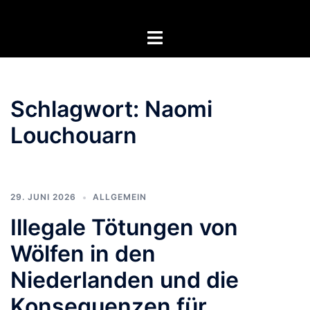
Zum
Inhalt
Menü
springen
umschalten
Schlagwort:
Naomi
Louchouarn
29. JUNI 2026
ALLGEMEIN
Illegale Tötungen von
Wölfen in den
Niederlanden und die
Konsequenzen für