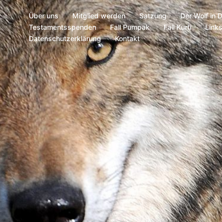
Über uns
Mitglied werden
Satzung
Der Wolf in 
Testamentsspenden
Fall Pumpak
Fall Kurti
Link
Datenschutzerklärung
Kontakt