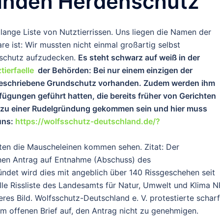
lnden Herdenschutz
lange Liste von Nutztierrissen. Uns liegen die Namen der
re ist: Wir mussten nicht einmal großartig selbst
nschutz aufzudecken.
Es steht schwarz auf weiß in der
tierfaelle
der Behörden: Bei nur einem einzigen der
rgeschriebene Grundschutz vorhanden. Zudem werden ihm
ügungen geführt hatten, die bereits früher von Gerichten
s zu einer Rudelgründung gekommen sein und hier muss
 uns:
https://wolfsschutz-deutschland.de/?
atten die Mauscheleinen kommen sehen. Zitat:
Der
inen Antrag auf Entnahme (Abschuss) des
ründet wird dies mit angeblich über 140 Rissgeschehen seit
lle
Rissliste des Landesamts für Natur, Umwelt und Klima 
eres Bild. Wolfsschutz-Deutschland e. V. protestierte scharf
m offenen Brief auf, den Antrag nicht zu genehmigen.