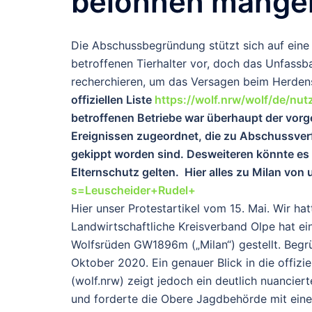
belohnen mange
Die Abschussbegründung stützt sich auf eine 
betroffenen Tierhalter vor, doch das Unfassba
recherchieren, um das Versagen beim Herde
offiziellen Liste
https://wolf.nrw/wolf/de/nutz
betroffenen Betriebe war überhaupt der vo
Ereignissen zugeordnet, die zu Abschussverf
gekippt worden sind. Desweiteren könnte e
Elternschutz gelten. Hier alles zu Milan von
s=Leuscheider+Rudel+
Hier unser Protestartikel vom 15. Mai. Wir h
Landwirtschaftliche Kreisverband Olpe hat e
Wolfsrüden
GW1896m
(„Milan“) gestellt. Beg
Oktober 2020. Ein genauer Blick in die offizie
(wolf.nrw) zeigt jedoch ein deutlich nuanciert
und forderte die Obere Jagdbehörde mit eine