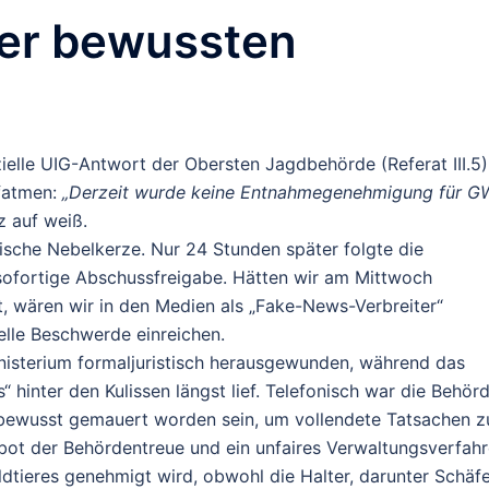
ner bewussten
zielle UIG-Antwort der Obersten Jagdbehörde (Referat III.5)
ufatmen:
„Derzeit wurde keine Entnahmegenehmigung für G
z auf weiß.
tische Nebelkerze. Nur 24 Stunden später folgte die
 sofortige Abschussfreigabe. Hätten wir am Mittwoch
, wären wir in den Medien als „Fake-News-Verbreiter“
elle Beschwerde einreichen.
inisterium formaljuristisch herausgewunden, während das
 hinter den Kulissen längst lief. Telefonisch war die Behör
e bewusst gemauert worden sein, um vollendete Tatsachen z
bot der Behördentreue und ein unfaires Verwaltungsverfahr
dtieres genehmigt wird, obwohl die Halter, darunter Schäf