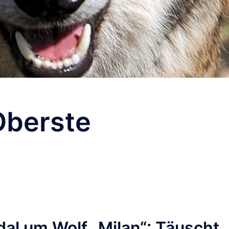
Oberste
l um Wolf „Milan“: Täuscht