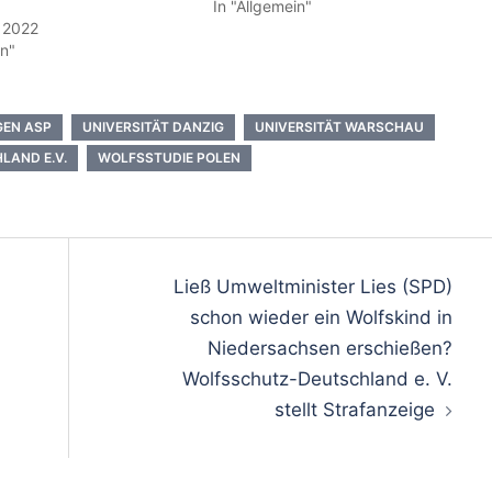
In "Allgemein"
r 2022
in"
GEN ASP
UNIVERSITÄT DANZIG
UNIVERSITÄT WARSCHAU
AND E.V.
WOLFSSTUDIE POLEN
on
Ließ Umweltminister Lies (SPD)
schon wieder ein Wolfskind in
Niedersachsen erschießen?
Wolfsschutz-Deutschland e. V.
stellt Strafanzeige