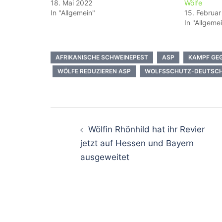
18. Mai 2022
Wölfe
In "Allgemein"
15. Februa
In "Allgeme
AFRIKANISCHE SCHWEINEPEST
ASP
KAMPF GE
WÖLFE REDUZIEREN ASP
WOLFSSCHUTZ-DEUTSCHL
Beitragsnavigati
Wölfin Rhönhild hat ihr Revier
jetzt auf Hessen und Bayern
ausgeweitet