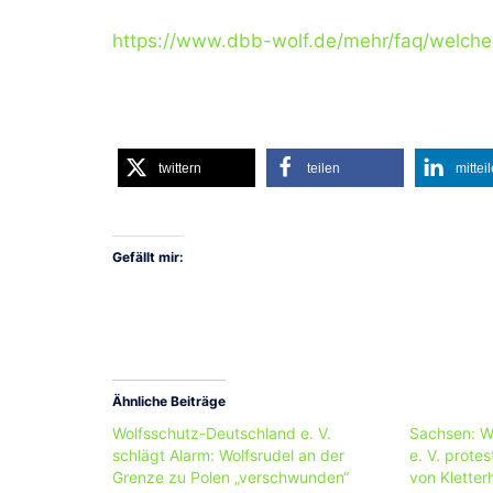
https://www.dbb-wolf.de/mehr/faq/welc
twittern
teilen
mittei
Gefällt mir:
Ähnliche Beiträge
Wolfsschutz-Deutschland e. V.
Sachsen: W
schlägt Alarm: Wolfsrudel an der
e. V. prote
Grenze zu Polen „verschwunden“
von Kletter