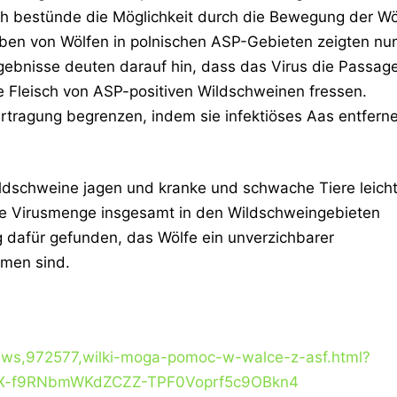
h bestünde die Möglichkeit durch die Bewegung der Wö
oben von Wölfen in polnischen ASP-Gebieten zeigten nu
ebnisse deuten darauf hin, dass das Virus die Passag
e Fleisch von ASP-positiven Wildschweinen fressen.
tragung begrenzen, indem sie infektiöses Aas entferne
ildschweine jagen und kranke und schwache Tiere leich
ie Virusmenge insgesamt in den Wildschweingebieten
g dafür gefunden, das Wölfe ein unverzichbarer
emen sind.
news,972577,wilki-moga-pomoc-w-walce-z-asf.html?
MX-f9RNbmWKdZCZZ-TPF0Voprf5c9OBkn4