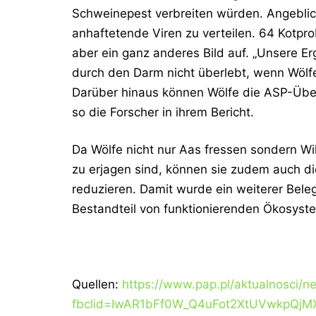
Schweinepest verbreiten würden. Angeblic
anhaftetende Viren zu verteilen. 64 Kotpr
aber ein ganz anderes Bild auf.
„
Unsere
Erg
durch den Darm nicht überlebt, wenn Wölf
Darüber hinaus können Wölfe die ASP-Über
so die Forscher in ihrem Bericht.
Da Wölfe nicht nur Aas fressen sondern W
zu erjagen sind, können sie zudem auch d
reduzieren. Damit wurde ein weiterer Bele
Bestandteil von funktionierenden Ökosyst
Quellen:
https://www.pap.pl/aktualnosci/
fbclid=IwAR1bFf0W_Q4uFot2XtUVwkpQj