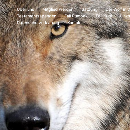
Über uns
Mitglied werden
Satzung
Der Wolf in 
Testamentsspenden
Fall Pumpak
Fall Kurti
Link
Datenschutzerklärung
Kontakt