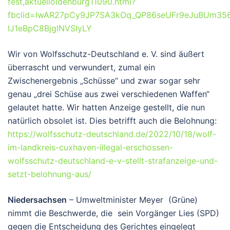
fest,aktuelloldenburg11090.html?
fbclid=IwAR27pCy9JP7SA3kOq_QP86seUFr9eJuBUm35
IJ1eBpC8BjgINVSIyLY
Wir von Wolfsschutz-Deutschland e. V. sind äußert
überrascht und verwundert, zumal ein
Zwischenergebnis „Schüsse“ und zwar sogar sehr
genau „drei Schüse aus zwei verschiedenen Waffen“
gelautet hatte. Wir hatten Anzeige gestellt, die nun
natürlich obsolet ist. Dies betrifft auch die Belohnung:
https://wolfsschutz-deutschland.de/2022/10/18/wolf-
im-landkreis-cuxhaven-illegal-erschossen-
wolfsschutz-deutschland-e-v-stellt-strafanzeige-und-
setzt-belohnung-aus/
Niedersachsen
– Umweltminister Meyer (Grüne)
nimmt die Beschwerde, die sein Vorgänger Lies (SPD)
gegen die Entscheidung des Gerichtes eingelegt