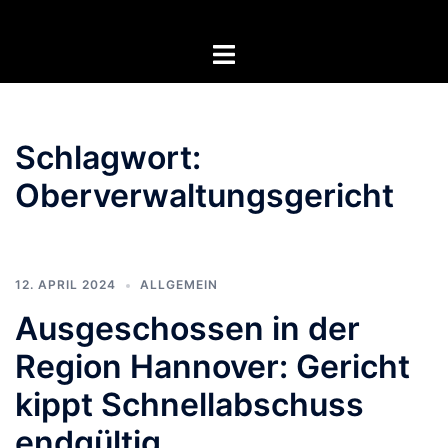
Zum
Inhalt
Menü
springen
umschalten
Schlagwort:
Oberverwaltungsgericht
12. APRIL 2024
ALLGEMEIN
Ausgeschossen in der
Region Hannover: Gericht
kippt Schnellabschuss
endgültig