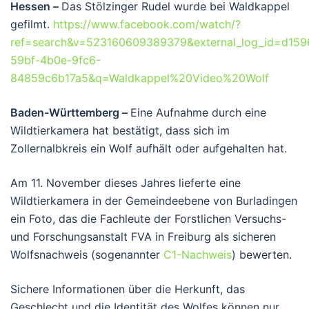
Hessen –
Das Stölzinger Rudel wurde bei Waldkappel
gefilmt.
https://www.facebook.com/watch/?
ref=search&v=523160609389379&external_log_id=d159
59bf-4b0e-9fc6-
84859c6b17a5&q=Waldkappel%20Video%20Wolf
Baden-Württemberg –
Eine Aufnahme durch eine
Wildtierkamera hat bestätigt, dass sich im
Zollernalbkreis ein Wolf aufhält oder aufgehalten hat.
Am 11. November dieses Jahres lieferte eine
Wildtierkamera in der Gemeindeebene von Burladingen
ein Foto, das die Fachleute der Forstlichen Versuchs-
und Forschungsanstalt FVA in Freiburg als sicheren
Wolfsnachweis (sogenannter
C1-Nachweis
) bewerten.
Sichere Informationen über die Herkunft, das
Geschlecht und die Identität des Wolfes können nur