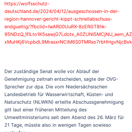
https://wolfsschutz-
deutschland.de/2024/04/12/ausgeschossen-in-der-
region-hannover-gericht-kippt-schnellabschuss-
endgueltig/?fbclid=IwAR00UuRX-8zERGT8hk-
95NDzQ_1fILto1K5sawjG7Ldotx_A0ZUNI5MCjNU_aem_A
xMuHKj6VcpbdL9MrasxrNCiM6S0TMRso7rbHHgvNjcBxk
Der zuständige Senat wolle vor Ablauf der
Genehmigung zeitnah entscheiden, sagte der OVG-
Sprecher zur dpa. Die vom Niedersächsischen
Landesbetrieb für Wasserwirtschaft, Küsten- und
Naturschutz (NLWKN) erteilte Abschussgenehmigung
gilt laut einer früheren Mitteilung des
Umweltministeriums seit dem Abend des 26. März für
21 Tage, müsste also in wenigen Tagen sowieso