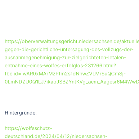
https://oberverwaltungsgericht.niedersachsen.de/aktuel
gegen-die-gerichtliche-untersagung-des-vollzugs-der-
ausnahmegenehmigung-zur-zielgerichteten-letalen-
entnahme-eines-wolfes-erfolglos-231266.html?
fbclid=IwAR0xMArMzPtm2s1dNnwZVLMrSuQCmSj-
0LmNDZU0Q1LJ7ikaoJSBZYntKVg_aem_Aagesr6M4WwD
Hintergründe:
https://wolfsschutz-
deutschland.de/2024/04/12/niedersachsen-