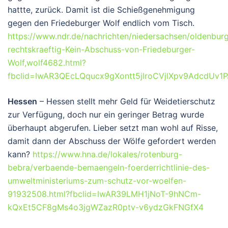
hattte, zurück. Damit ist die Schießgenehmigung
gegen den Friedeburger Wolf endlich vom Tisch.
https://www.ndr.de/nachrichten/niedersachsen/oldenburg
rechtskraeftig-Kein-Abschuss-von-Friedeburger-
Wolf,wolf4682.html?
fbclid=IwAR3QEcLQqucx9gXontt5jlroCVjlXpv9AdcdUv1
Hessen
– Hessen stellt mehr Geld für Weidetierschutz
zur Verfügung, doch nur ein geringer Betrag wurde
überhaupt abgerufen. Lieber setzt man wohl auf Risse,
damit dann der Abschuss der Wölfe gefordert werden
kann?
https://www.hna.de/lokales/rotenburg-
bebra/verbaende-bemaengeln-foerderrichtlinie-des-
umweltministeriums-zum-schutz-vor-woelfen-
91932508.html?fbclid=IwAR39LMH1jNoT-9hNCm-
kQxEt5CF8gMs4o3jgWZazR0ptv-v6ydzGkFNGfX4