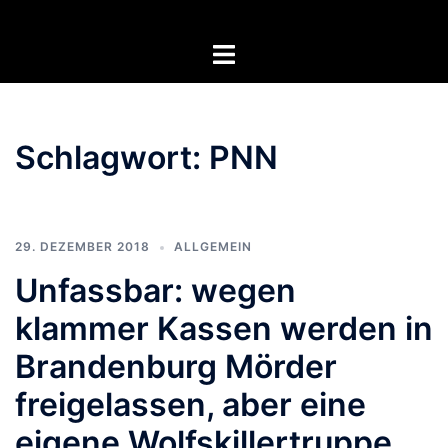
Zum
Inhalt
Menü
springen
umschalten
Schlagwort:
PNN
29. DEZEMBER 2018
ALLGEMEIN
Unfassbar: wegen
klammer Kassen werden in
Brandenburg Mörder
freigelassen, aber eine
eigene Wolfskillertruppe