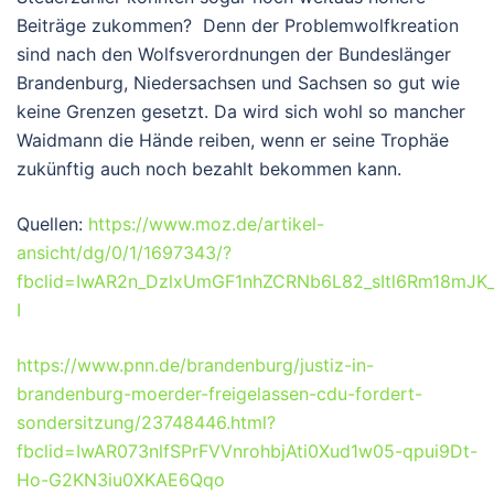
Beiträge zukommen? Denn der Problemwolfkreation
sind nach den Wolfsverordnungen der Bundeslänger
Brandenburg, Niedersachsen und Sachsen so gut wie
keine Grenzen gesetzt. Da wird sich wohl so mancher
Waidmann die Hände reiben, wenn er seine Trophäe
zukünftig auch noch bezahlt bekommen kann.
Quellen:
https://www.moz.de/artikel-
ansicht/dg/0/1/1697343/?
fbclid=IwAR2n_DzlxUmGF1nhZCRNb6L82_sItl6Rm18mJK_
I
https://www.pnn.de/brandenburg/justiz-in-
brandenburg-moerder-freigelassen-cdu-fordert-
sondersitzung/23748446.html?
fbclid=IwAR073nlfSPrFVVnrohbjAti0Xud1w05-qpui9Dt-
Ho-G2KN3iu0XKAE6Qqo