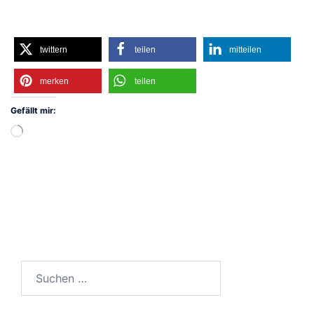
twittern
teilen
mitteilen
merken
teilen
Gefällt mir:
Wird
geladen …
Suchen
nach: