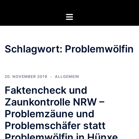
Zum
Inhalt
Menü
springen
umschalten
Schlagwort:
Problemwölfin
20. NOVEMBER 2019
ALLGEMEIN
Faktencheck und
Zaunkontrolle NRW –
Problemzäune und
Problemschäfer statt
Problemwölfin in Hünxe