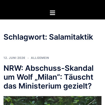
Zum
Inhalt
Menü
springen
umschalten
Schlagwort:
Salamitaktik
12. JUNI 2026
ALLGEMEIN
NRW: Abschuss-Skandal
um Wolf „Milan“: Täuscht
das Ministerium gezielt?