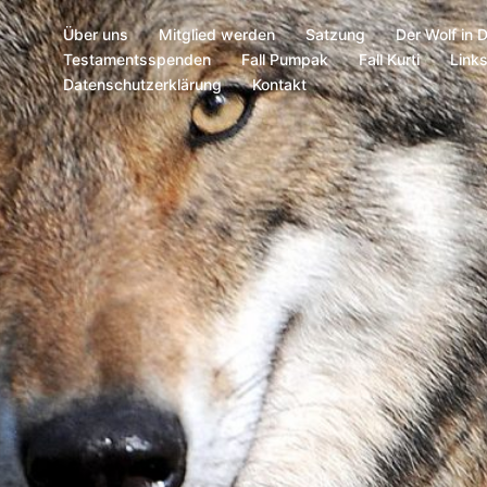
Über uns
Mitglied werden
Satzung
Der Wolf in 
Testamentsspenden
Fall Pumpak
Fall Kurti
Link
Datenschutzerklärung
Kontakt