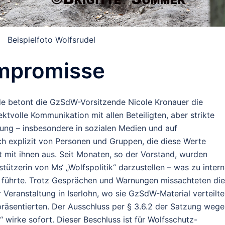
Beispielfoto Wolfsrudel
ompromisse
nde betont die GzSdW-Vorsitzende Nicole Kronauer die
ktvolle Kommunikation mit allen Beteiligten, aber strikte
ng – insbesondere in sozialen Medien und auf
ich explizit von Personen und Gruppen, die diese Werte
 mit ihnen aus. Seit Monaten, so der Vorstand, wurden
tzerin von Ms‘ „Wolfspolitik“ darzustellen – was zu inter
n führte. Trotz Gesprächen und Warnungen missachteten die
er Veranstaltung in Iserlohn, wo sie GzSdW-Material verteilt
räsentierten. Der Ausschluss per § 3.6.2 der Satzung weg
“ wirke sofort.
Dieser Beschluss ist für Wolfsschutz-