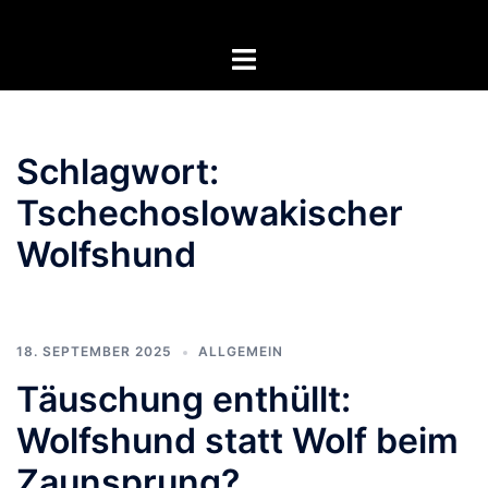
Zum
Inhalt
Menü
springen
umschalten
Schlagwort:
Tschechoslowakischer
Wolfshund
18. SEPTEMBER 2025
ALLGEMEIN
Täuschung enthüllt:
Wolfshund statt Wolf beim
Zaunsprung?