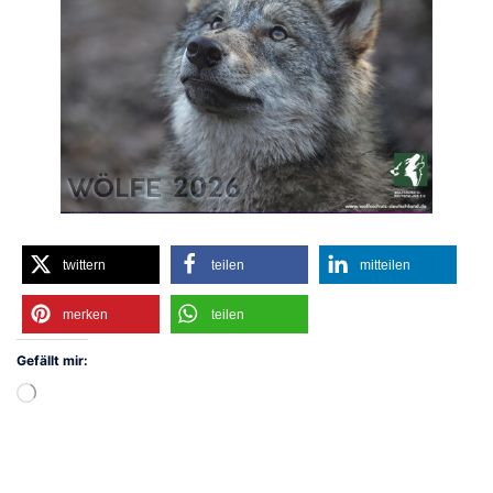
twittern
teilen
mitteilen
merken
teilen
Gefällt mir:
Wird
geladen …