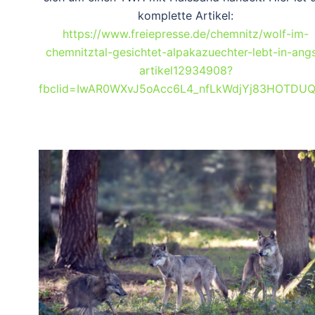
komplette Artikel:
https://www.freiepresse.de/chemnitz/wolf-im-
chemnitztal-gesichtet-alpakazuechter-lebt-in-angs
artikel12934908?
fbclid=IwAR0WXvJ5oAcc6L4_nfLkWdjYj83HOTDUQ