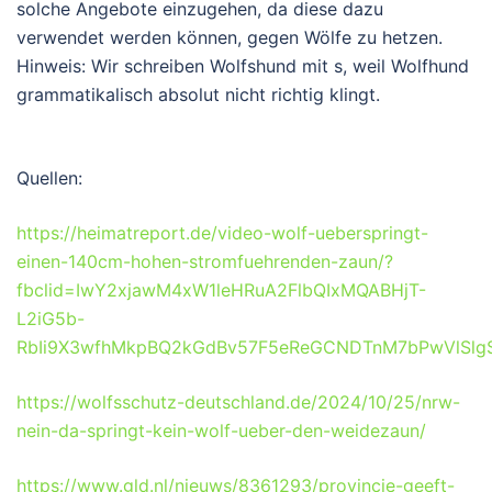
solche Angebote einzugehen, da diese dazu
verwendet werden können, gegen Wölfe zu hetzen.
Hinweis: Wir schreiben Wolfshund mit s, weil Wolfhund
grammatikalisch absolut nicht richtig klingt.
Quellen:
https://heimatreport.de/video-wolf-ueberspringt-
einen-140cm-hohen-stromfuehrenden-zaun/?
fbclid=IwY2xjawM4xW1leHRuA2FlbQIxMQABHjT-
L2iG5b-
RbIi9X3wfhMkpBQ2kGdBv57F5eReGCNDTnM7bPwVlSlg
https://wolfsschutz-deutschland.de/2024/10/25/nrw-
nein-da-springt-kein-wolf-ueber-den-weidezaun/
https://www.gld.nl/nieuws/8361293/provincie-geeft-