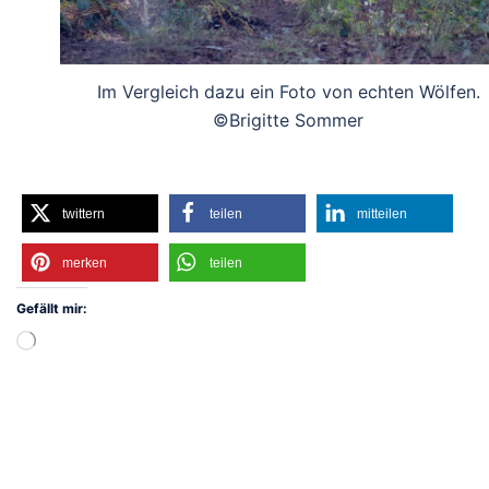
Im Vergleich dazu ein Foto von echten Wölfen.
©Brigitte Sommer
twittern
teilen
mitteilen
merken
teilen
Gefällt mir:
Wird
geladen …