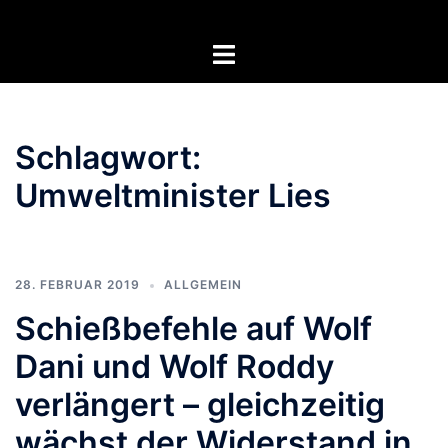
Zum
Inhalt
Menü
springen
umschalten
Schlagwort:
Umweltminister Lies
28. FEBRUAR 2019
ALLGEMEIN
Schießbefehle auf Wolf
Dani und Wolf Roddy
verlängert – gleichzeitig
wächst der Widerstand in