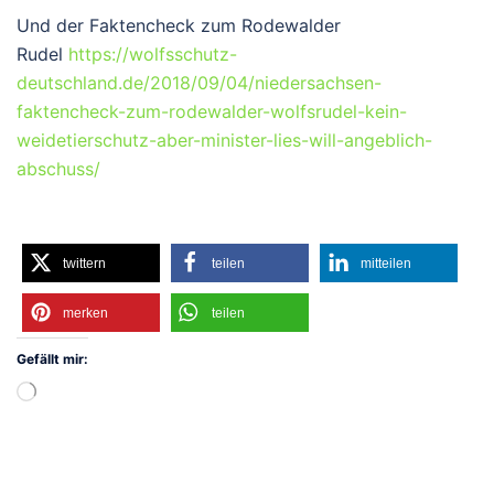
Und der Faktencheck zum Rodewalder
Rudel
https://wolfsschutz-
deutschland.de/2018/09/04/niedersachsen-
faktencheck-zum-rodewalder-wolfsrudel-kein-
weidetierschutz-aber-minister-lies-will-angeblich-
abschuss/
twittern
teilen
mitteilen
merken
teilen
Gefällt mir:
Wird
geladen …