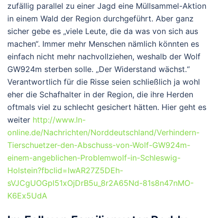
zufällig parallel zu einer Jagd eine Müllsammel-Aktion
in einem Wald der Region durchgeführt. Aber ganz
sicher gebe es „viele Leute, die da was von sich aus
machen“. Immer mehr Menschen nämlich könnten es
einfach nicht mehr nachvollziehen, weshalb der Wolf
GW924m sterben solle. „Der Widerstand wächst.“
Verantwortlich für die Risse seien schließlich ja wohl
eher die Schafhalter in der Region, die ihre Herden
oftmals viel zu schlecht gesichert hätten. Hier geht es
weiter
http://www.ln-
online.de/Nachrichten/Norddeutschland/Verhindern-
Tierschuetzer-den-Abschuss-von-Wolf-GW924m-
einem-angeblichen-Problemwolf-in-Schleswig-
Holstein?fbclid=IwAR27Z5DEh-
sVJCgUOGpl51xOjDrB5u_8r2A65Nd-81s8n47nMO-
K6Ex5UdA