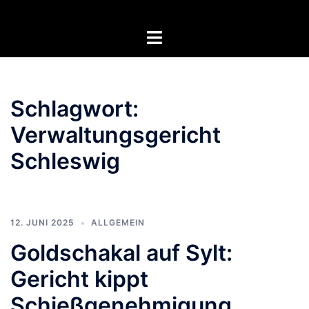
Zum
Inhalt
Menü
springen
umschalten
Schlagwort:
Verwaltungsgericht
Schleswig
12. JUNI 2025
ALLGEMEIN
Goldschakal auf Sylt:
Gericht kippt
Schießgenehmigung