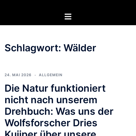
Zum
Inhalt
Menü
springen
umschalten
Schlagwort:
Wälder
24. MAI 2026
ALLGEMEIN
Die Natur funktioniert
nicht nach unserem
Drehbuch: Was uns der
Wolfsforscher Dries
Kuijper über unsere