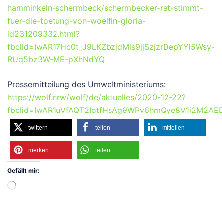
hamminkeln-schermbeck/schermbecker-rat-stimmt-
fuer-die-toetung-von-woelfin-gloria-
id231209332.html?
fbclid=IwAR17Hc0t_J9LKZbzjdMls9jjSzjzrDepYYl5Wsy-
RUq5bz3W-ME-pXhNdYQ
Pressemitteilung des Umweltministeriums:
https://wolf.nrw/wolf/de/aktuelles/2020-12-22?
fbclid=IwAR1uVfAQT2IotfHsAg9WPv6hmQye8V1i2M2AE
twittern
teilen
mitteilen
merken
teilen
Gefällt mir:
Wird
geladen …