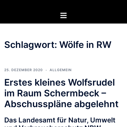
Zum
Inhalt
Menü
springen
umschalten
Schlagwort:
Wölfe in RW
25. DEZEMBER 2020
ALLGEMEIN
Erstes kleines Wolfsrudel
im Raum Schermbeck –
Abschusspläne abgelehnt
Das Landesamt für Natur, Umwelt