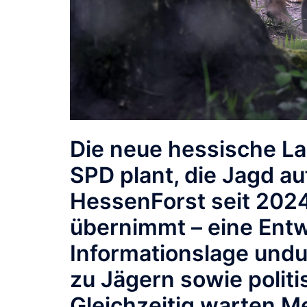
Die neue hessische L
SPD plant, die Jagd a
HessenForst seit 202
übernimmt – eine Entw
Informationslage undu
zu Jägern sowie polit
Gleichzeitig warten M