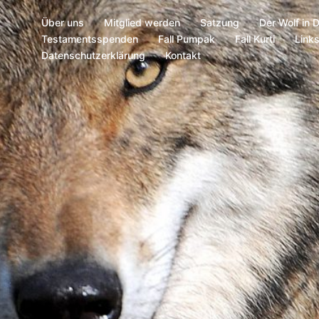
Über uns
Mitglied werden
Satzung
Der Wolf in 
Testamentsspenden
Fall Pumpak
Fall Kurti
Link
Datenschutzerklärung
Kontakt