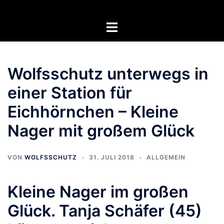
Zum
Inhalt
Menü
springen
umschalten
Wolfsschutz unterwegs in
einer Station für
Eichhörnchen – Kleine
Nager mit großem Glück
VON
WOLFSSCHUTZ
31. JULI 2018
ALLGEMEIN
Kleine Nager im großen
Glück. Tanja Schäfer (45)