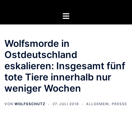
Zum
Inhalt
Menü
springen
umschalten
Wolfsmorde in
Ostdeutschland
eskalieren: Insgesamt fünf
tote Tiere innerhalb nur
weniger Wochen
VON
WOLFSSCHUTZ
27. JULI 2018
ALLGEMEIN
,
PRESSE