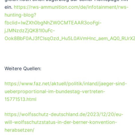
ein.
https://rws-ammunition.com/de/infotainment/rws-
hunting-blog?
fbclid=IwZXh0bgNhZW0CMTEAAR3ooFgi-
jJMNzdzZjQK81I0uFc-
Ook8BbF0AJ3fCIsqOzd_Hu5L0AVmHnc_aem_AQ0_RUrXZ6
Weitere Quellen:
https://www.faz.net/aktuell/politik/inland/jaeger-sind-
ueberproportional-im-bundestag-vertreten-
15771513.html
https://wolfsschutz-deutschland.de/2023/12/20/eu-
will-wolfsschutzstatus-in-der-berner-konvention-
herabsetzen/