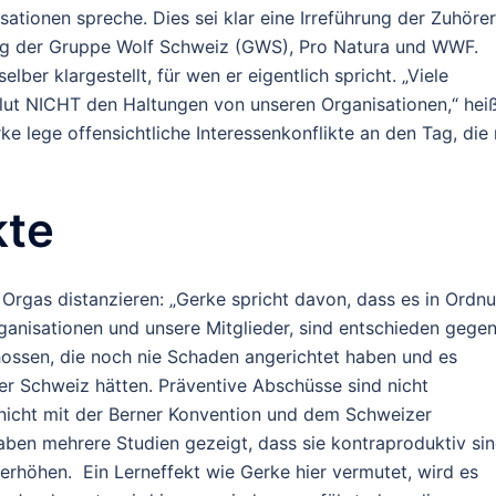
tionen spreche. Dies sei klar eine Irreführung der Zuhörer
ung der Gruppe Wolf Schweiz (GWS), Pro Natura und WWF.
lber klargestellt, für wen er eigentlich spricht. „Viele
ut NICHT den Haltungen von unseren Organisationen,“ hei
ke lege offensichtliche Interessenkonflikte an den Tag, die 
kte
 Orgas distanzieren: „Gerke spricht davon, dass es in Ordn
ganisationen und unsere Mitglieder, sind entschieden gege
ossen, die noch nie Schaden angerichtet haben und es
 der Schweiz hätten. Präventive Abschüsse sind nicht
 nicht mit der Berner Konvention und dem Schweizer
aben mehrere Studien gezeigt, dass sie kontraproduktiv sin
e erhöhen. Ein Lerneffekt wie Gerke hier vermutet, wird es