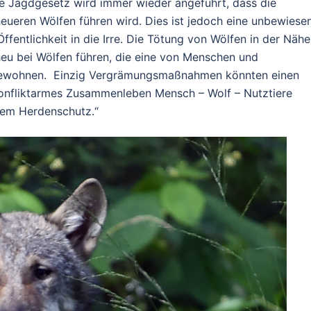
te Jagdgesetz wird immer wieder angeführt, dass die
ueren Wölfen führen wird. Dies ist jedoch eine unbewiese
fentlichkeit in die Irre. Die Tötung von Wölfen in der Nähe
heu bei Wölfen führen, die eine von Menschen und
t bewohnen. Einzig Vergrämungsmaßnahmen könnten einen
 konfliktarmes Zusammenleben Mensch – Wolf – Nutztiere
tem Herdenschutz.“