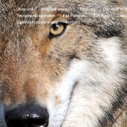
Über uns
Mitglied werden
Satzung
Der Wolf in 
Testamentsspenden
Fall Pumpak
Fall Kurti
Link
Datenschutzerklärung
Kontakt