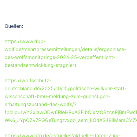
Quellen:
https://www.dbb-
wolf.de/mehr/pressemitteilungen/details/ergebnisse-
des-wolfsmonitorings-2024-25-veroeffentlicht-
bestandsentwicklung-stagniert
https://wolfsschutz-
deutschland.de/2025/10/15/politische-willkuer-statt-
wissenschaft-bmu-meldung-zum-guenstigen-
erhaltungszustand-des-wolfs/?
fbclid=IwY2xjawODw6RleHRuA2FlbQIxMQBzcnRjBmF
WK6_JYpOZv7PGGeTungtvxdo_aem_kOdXS48ilMemCY7
https://www.bfn.de/aktuelles/aktuelle-daten-zum-