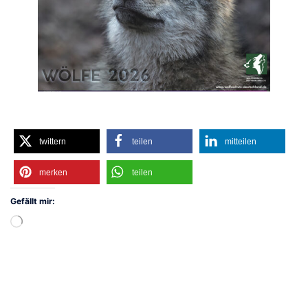
twittern
teilen
mitteilen
merken
teilen
Gefällt mir:
Wird
geladen …