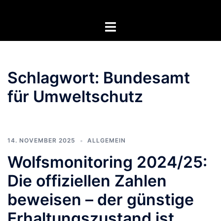
Zum
Inhalt
Menü
springen
umschalten
Schlagwort:
Bundesamt
für Umweltschutz
14. NOVEMBER 2025
ALLGEMEIN
Wolfsmonitoring 2024/25:
Die offiziellen Zahlen
beweisen – der günstige
Erhaltungszustand ist