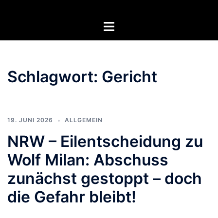
Zum
Inhalt
Menü
springen
umschalten
Schlagwort:
Gericht
19. JUNI 2026
ALLGEMEIN
NRW – Eilentscheidung zu
Wolf Milan: Abschuss
zunächst gestoppt – doch
die Gefahr bleibt!