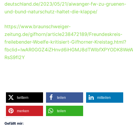
deutschland.de/2023/05/21/aiwanger-fw-zu-gruenen-
und-bund-naturschutz-haltet-die-klappe/
https://www.braunschweiger-
zeitung.de/gifhorn/article238472189/Freundeskreis-
freilebender-Woelfe-kritisiert-Gifhorner-Kreistag.html?
fbclid=IwAR0GGZ4iZHnvd6iHGMJ8dTWlbfXPYODK8WeW
RsS9fl2Y
twittern
teilen
mitteilen
merken
teilen
Gefällt mir: