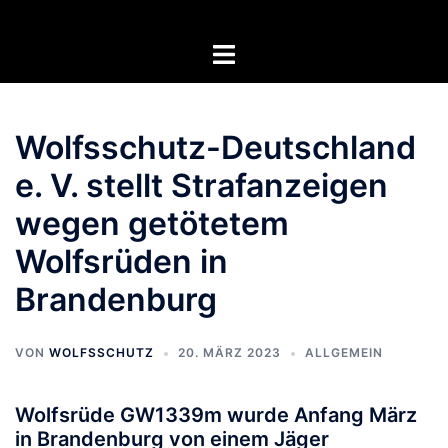
Zum
Inhalt
Menü
springen
umschalten
Wolfsschutz-Deutschland
e. V. stellt Strafanzeigen
wegen getötetem
Wolfsrüden in
Brandenburg
VON
WOLFSSCHUTZ
20. MÄRZ 2023
ALLGEMEIN
Wolfsrüde GW1339m wurde Anfang März
in Brandenburg von einem Jäger