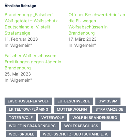
Ähnliche Beiträge
Brandenburg: „Falscher“
Offener Beschwerdebrief an
Wolf getötet – Wolfsschutz-
die EU wegen
Deutschland e. V. stellt
Wolfsabschüssen in
Strafanzeige
Brandenburg
11. Februar 2023
17. März 2023
In "Allgemein"
In "Allgemein"
Falscher Wolf erschossen:
Ermittlungen gegen Jäger in
Brandenburg
25. Mai 2023
In "Allgemein"
ERSCHOSSENER WOLF
EU-BESCHWERDE
GW1339M
LK TELTOW-FLÄMING
MUTTERWÖLFIN
STRAFANZEIGE
TOTER WOLF
VATERWOLF
WOLF IN BRANDENBURG
WÖLFE IN BRANDENBURG
WOLFSABSCHUSS
WOLFSRUDEL
WOLFSSCHUTZ-DEUTSCHAND E. V.