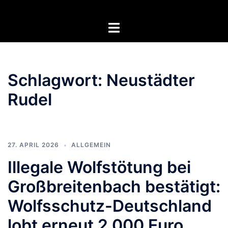
Zum
Inhalt
Menü
springen
umschalten
Schlagwort:
Neustädter
Rudel
27. APRIL 2026
ALLGEMEIN
Illegale Wolfstötung bei
Großbreitenbach bestätigt:
Wolfsschutz-Deutschland
lobt erneut 2.000 Euro