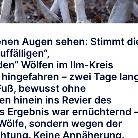
genen Augen sehen: Stimmt di
ffälligen“,
n“ Wölfen im Ilm-Kreis
r hingefahren – zwei Tage lang
Fuß, bewusst ohne
en hinein ins Revier des
s Ergebnis war ernüchternd 
 Wölfe, sondern wegen der
chtung. Keine Annäherung.