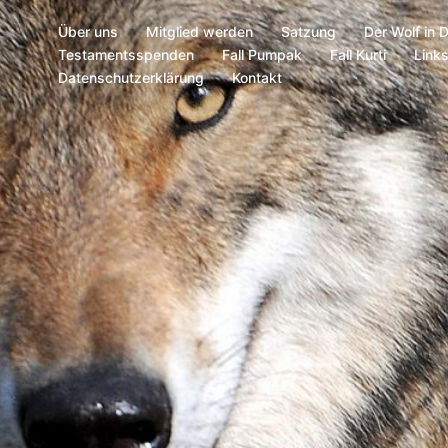
Über uns
Mitglied werden
Satzung
Der Wolf in 
Testamentsspenden
Fall Pumpak
Fall Kurti
Link
Datenschutzerklärung
Kontakt